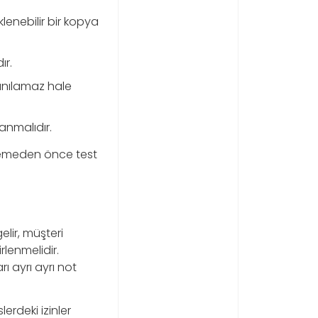
lenebilir bir kopya
ır.
lanılamaz hale
anmalıdır.
llemeden önce test
elir, müşteri
rlenmelidir.
ı ayrı ayrı not
lerdeki izinler