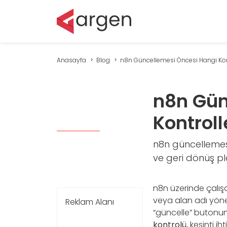
Anasayfa
Blog
n8n Güncellemesi Öncesi Hangi Kontr
n8n Gün
Kontroll
n8n güncellemes
ve geri dönüş pla
n8n üzerinde çalışa
veya alan adı yönet
Reklam Alanı
“güncelle” butonuna 
kontrolü
, kesinti i