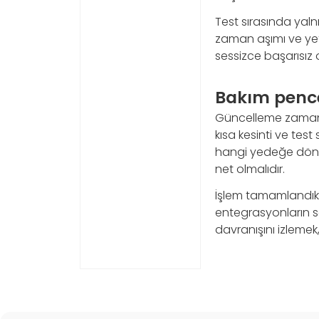
Test sırasında yalnı
zaman aşımı ve yet
sessizce başarısız 
Bakım pencer
Güncelleme zamanı, 
kısa kesinti ve tes
hangi yedeğe dönül
net olmalıdır.
İşlem tamamlandıkta
entegrasyonların s
davranışını izlemek