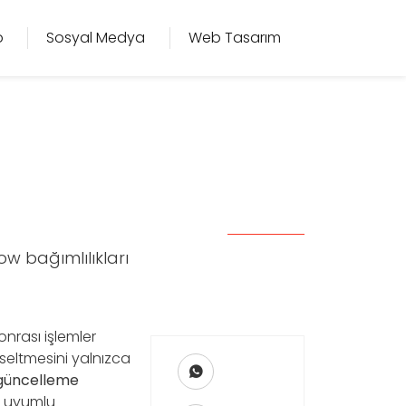
o
Sosyal Medya
Web Tasarım
w bağımlılıkları
onrası işlemler
kseltmesini yalnızca
güncelleme
le uyumlu