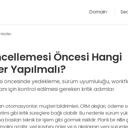
Domain
Se
oller...
cellemesi Öncesi Hangi
er Yapılmalı?
i öncesinde yedekleme, sürüm uyumluluğu, workflo
nı için kontrol edilmesi gereken kritik adımlar.
n otomasyonlar; müşteri bildirimleri, CRM akışları, ödeme s
imi gibi kritik süreçlere bağlı olabilir. Bu nedenle sürüm yü
basılan teknik bir işlem gibi görmek risklidir. Planlı bir
n8n 
htimalini azaltır, veri kaybını önler ve iş akışlarının yeni sürüm