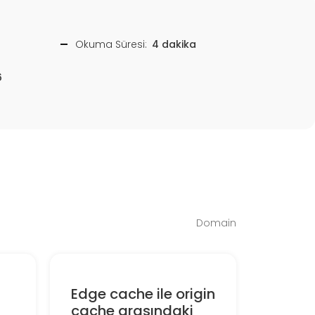
Okuma Süresi:
4 dakika
6
Domain
Edge cache ile origin
u
cache arasındaki