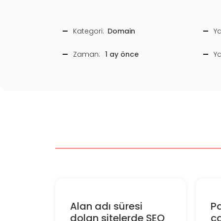
Kategori:
Domain
Ya
Zaman:
1 ay önce
Y
Alan adı süresi
Pa
dolan sitelerde SEO
c