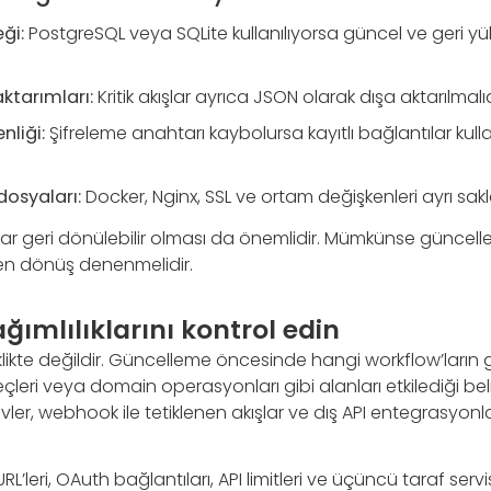
ği:
PostgreSQL veya SQLite kullanılıyorsa güncel ve geri yük
ktarımları:
Kritik akışlar ayrıca JSON olarak dışa aktarılmalıd
nliği:
Şifreleme anahtarı kaybolursa kayıtlı bağlantılar kul
osyaları:
Docker, Nginx, SSL ve ortam değişkenleri ayrı sakl
dar geri dönülebilir olması da önemlidir. Mümkünse günce
n dönüş denenmelidir.
ımlılıklarını kontrol edin
itiklikte değildir. Güncelleme öncesinde hangi workflow’ların g
reçleri veya domain operasyonları gibi alanları etkilediği beli
r, webhook ile tetiklenen akışlar ve dış API entegrasyonlar
L’leri, OAuth bağlantıları, API limitleri ve üçüncü taraf servis