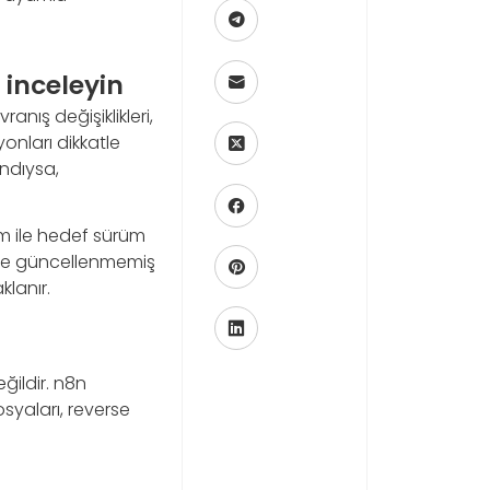
 inceleyin
anış değişiklikleri,
onları dikkatle
andıysa,
 ile hedef sürüm
süre güncellenmemiş
klanır.
ildir. n8n
syaları, reverse