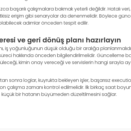
zca başarılı çalışmalara bakmak yeterli değildir. Hatalı veri,
kisiz erişim gibi senaryolar da denenmelidir. Böylece günc
olabilecek adımlar önceden tespit edilir.
esi ve geri dönüş planı hazırlayın
iş yoğunluğunun düşük olduğu bir aralığa planlanmalıdır. İlg
t süreci hakkında önceden bilgilendirilmelidir. Güncelleme ba
eceği, kimin onay vereceği ve servislerin hangi sırayla ay
n sonra loglar, kuyrukta bekleyen işler, başarısız execution k
on çalışma zamanı kontrol edilmelidir. İlk birkaç saat boy
, küçük bir hatanın büyümeden düzeltilmesini sağlar.