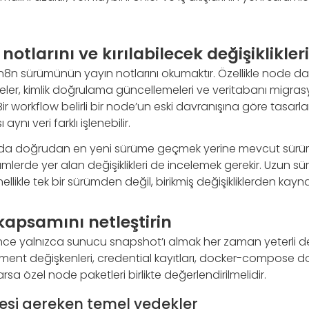
otlarını ve kırılabilecek değişiklikleri
 n8n sürümünün yayın notlarını okumaktır. Özellikle node davr
eler, kimlik doğrulama güncellemeleri ve veritabanı migrasy
 Bir workflow belirli bir node’un eski davranışına göre tasarl
ynı veri farklı işlenebilir.
da doğrudan en yeni sürüme geçmek yerine mevcut sürüm
mlerde yer alan değişiklikleri de incelemek gerekir. Uzun 
ellikle tek bir sürümden değil, birikmiş değişikliklerden kayna
apsamını netleştirin
 yalnızca sunucu snapshot’ı almak her zaman yeterli değ
ment değişkenleri, credential kayıtları, docker-compose do
rsa özel node paketleri birlikte değerlendirilmelidir.
esi gereken temel yedekler