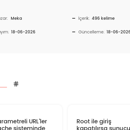
zar:
Meka
İçerik:
496 kelime
ayım:
18-06-2026
Güncelleme:
18-06-202
rametreli URL'ler
Root ile giriş
ache sisteminde
kapatılırsa sunuc