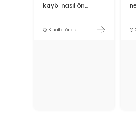
kaybı nasıl ön...
ne
3 hafta önce