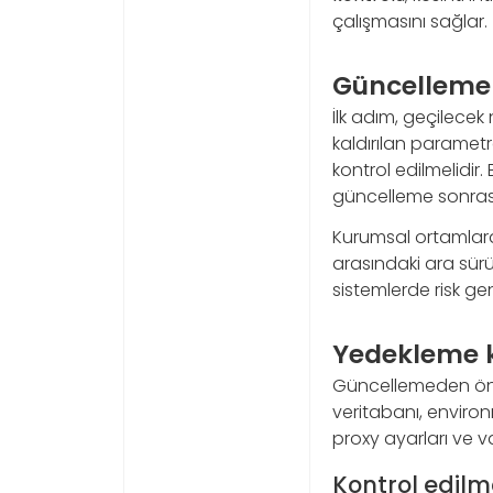
çalışmasını sağlar.
Güncelleme n
İlk adım, geçilecek
kaldırılan parametr
kontrol edilmelidir.
güncelleme sonrası a
Kurumsal ortamlar
arasındaki ara sürü
sistemlerde risk gen
Yedekleme k
Güncellemeden önce
veritabanı, environ
proxy ayarları ve va
Kontrol edilm