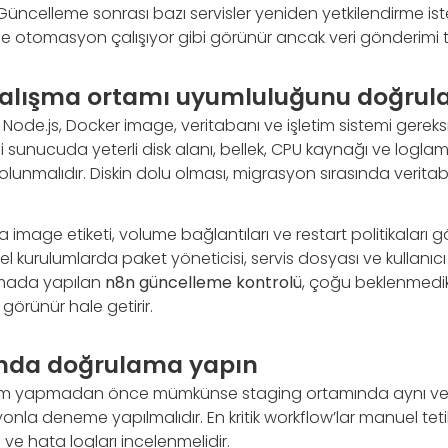
. Güncelleme sonrası bazı servisler yeniden yetkilendirme ist
e otomasyon çalışıyor gibi görünür ancak veri gönderim
alışma ortamı uyumluluğunu doğrul
i Node.js, Docker image, veritabanı ve işletim sistemi gereksin
sunucuda yeterli disk alanı, bellek, CPU kaynağı ve loglam
unmalıdır. Diskin dolu olması, migrasyon sırasında veritab
sa image etiketi, volume bağlantıları ve restart politikaları
el kurulumlarda paket yöneticisi, servis dosyası ve kullanıcı i
amada yapılan
n8n güncelleme kontrolü
, çoğu beklenmedik
örünür hale getirir.
ında doğrulama yapın
lem yapmadan önce mümkünse staging ortamında aynı veri
onla deneme yapılmalıdır. En kritik workflow’lar manuel te
i ve hata logları incelenmelidir.