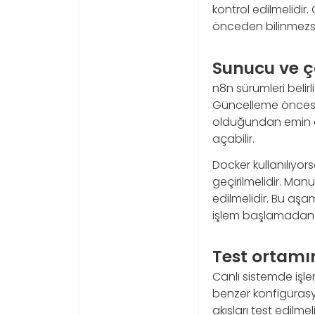
kontrol edilmelidir
önceden bilinmezs
Sunucu ve ç
n8n sürümleri belirl
Güncelleme öncesi 
olduğundan emin ol
açabilir.
Docker kullanılıyor
geçirilmelidir. Manu
edilmelidir. Bu aş
işlem başlamadan g
Test ortam
Canlı sistemde iş
benzer konfigürasy
akışları test edilmel