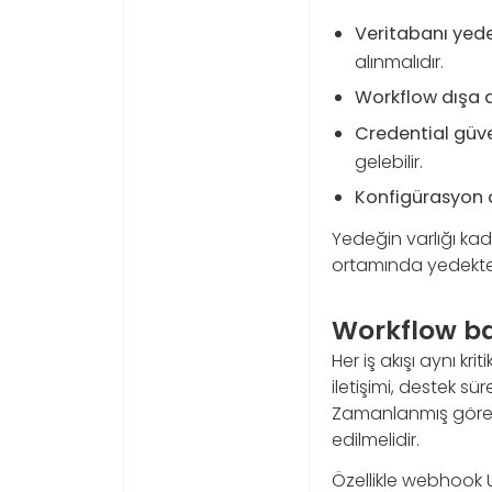
Veritabanı yede
alınmalıdır.
Workflow dışa a
Credential güve
gelebilir.
Konfigürasyon d
Yedeğin varlığı ka
ortamında yedekte
Workflow bağ
Her iş akışı aynı kr
iletişimi, destek sü
Zamanlanmış görevle
edilmelidir.
Özellikle webhook UR