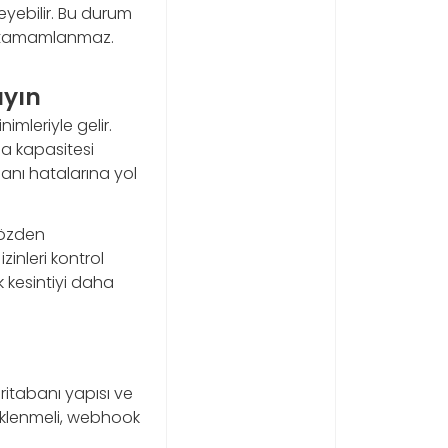
eyebilir. Bu durum
i tamamlanmaz.
ayın
imleriyle gelir.
a kapasitesi
anı hatalarına yol
 gözden
zinleri kontrol
 kesintiyi daha
tabanı yapısı ve
tiklenmeli, webhook