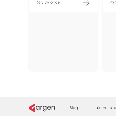
3 ay önce
Blog
İnternet sit