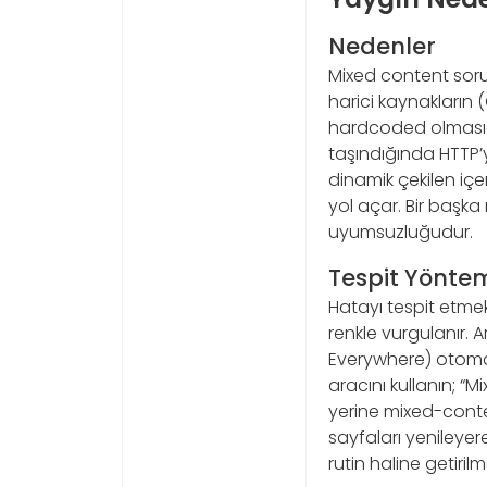
Nedenler
Mixed content sorun
harici kaynakların 
hardcoded olmasıdı
taşındığında HTTP’
dinamik çekilen içe
yol açar. Bir başk
uyumsuzluğudur.
Tespit Yöntem
Hatayı tespit etmek
renkle vurgulanır. 
Everywhere) otomat
aracını kullanın; “M
yerine mixed-conten
sayfaları yenileyere
rutin haline getirilme