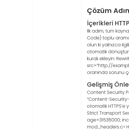
Çözüm Adım
İçerikleri HT
İlk adım, tüm kayna
Code) toplu arama-de
olun ki yalnızca ilgi
otomatik dönüştürü
kuralı ekleyin: Rew
src=”http://exampl
oranında sorunu ç
Gelişmiş Önle
Content Security Po
“Content-Security-P
otomatik HTTPS’e y
Strict Transport Sec
age=31536000; inc
mod_headers.c> He