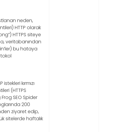
rastlanan neden,
tileri) HTTP olarak
png”) HTTPS siteye
ca, veritabanından
in’ler) bu hataya
tokol
stekleri kırmızı
ileri (HTTPS
 Frog SEO Spider
 loglarında 200
nden ziyaret edip,
ük sitelerde haftalık