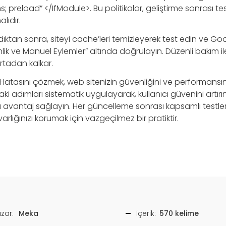
preload” </IfModule>. Bu politikalar, geliştirme sonrası tes
lıdır.
ktan sonra, siteyi cache’leri temizleyerek test edin ve G
ik ve Manuel Eylemler” altında doğrulayın. Düzenli bakım i
tadan kalkar.
atasını çözmek, web sitenizin güvenliğini ve performansını 
daki adımları sistematik uygulayarak, kullanıcı güvenini art
vantaj sağlayın. Her güncelleme sonrası kapsamlı testle
varlığınızı korumak için vazgeçilmez bir pratiktir.
zar:
Meka
İçerik:
570 kelime