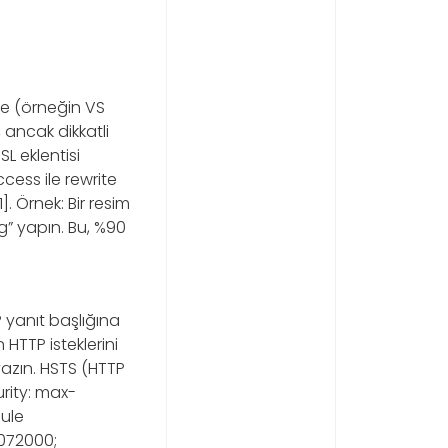
de (örneğin VS
, ancak dikkatli
SL eklentisi
ess ile rewrite
. Örnek: Bir resim
” yapın. Bu, %90
 yanıt başlığına
HTTP isteklerini
yazın. HSTS (HTTP
urity: max-
ule
072000;