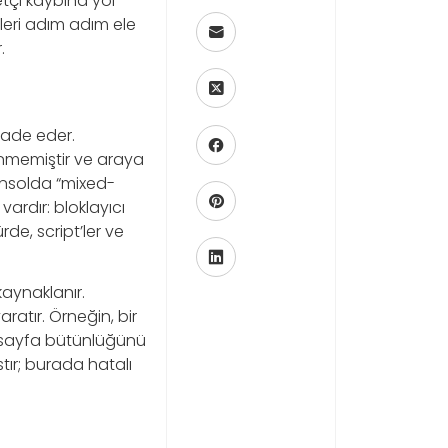
etçi kaybına yol
mleri adım adım ele
.
fade eder.
lenmemiştir ve araya
konsolda “mixed-
vardır: bloklayıcı
de, script’ler ve
aynaklanır.
ratır. Örneğin, bir
e sayfa bütünlüğünü
stır; burada hatalı