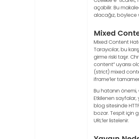
Özellikle e-ticaret,
açabilir. Bu makale
alacağız, böylece w
Mixed Conte
Mixed Content Hatas
Tarayıcılar, bu karı
girme riski taşır. 
content” uyarısı ola
(strict) mixed cont
iframe’ler tamamen e
Bu hatanın önemi, 
Etkilenen sayfalar,
blog sitesinde HTT
bozar. Tespit için g
URL’ler listelenir.
Yaygın Neden