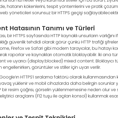
 finansal hizmetler veya kurumsal siteler için bu sorun, ziyar
de, hatanın kökenlerini, tespit yöntemlerini ve pratik çözü
eb yöneticileri sorunsuz bir HTTPS geçişi sağlayabilecektir
nt Hatasının Tanımı ve Türleri
ı, bir HTTPS sayfasında HTTP kaynaklı unsurların varlığını i
şıklığı güvenlik tehdidi olarak görür çünkü HTTP trafiği şifre
Chrome, Firefox ve Safari gibi modern tarayıcılar, bu hatayı 
rak raporlar ve kaynakları otomatik bloklayabilir. İki ana tür 
ent ve uyarıcı (display:blocked) mixed content. Bloklayıcı tür
ngellenirken, görüntüler ve stiller için uyarı verilir.
Google’ın HTTPS’i sıralama faktörü olarak kullanmasından k
 yavaş yüklenir ve mobil cihazlarda daha belirgin sorunlar ya
P bir resim çağrısı, görselin yüklenmemesine neden olur v
eliştirici araçlarını (F12 tuşu ile açılan konsol) kullanmak esa
ler ve Tespit Teknikleri