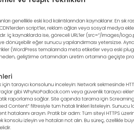
ları genellikle eski kod kalıntılarından kaynaklanır. En sık 
(CDN’lerden script’ler, reklam ağları veya sosyal medya eklen
r. İç kaynaklarda ise, göreceli URL’ler (src=”/images/logo.
ye dönüşebilir eğer sunucu yapılandırması yetersizse. Ayrı
rikler (WordPress temalarında meta etiketler veya eski plug
a neden, geliştirme ortamından üretim ortamına geçişte pro
leri
 için tarayıcı konsolunu inceleyin: Network sekmesinde HTTP i
Araçlar gibi WhyNoPadlock.com veya güvenlik tarayıcı eklent
ik raporlama sağlar. Site çapında tarama için Screaming
ixed Content” filtresiyle tüm hatalı linkleri listeleyin. Sunucu
t hatalarını arayın. Pratik bir adım: Tüm siteyi HTTPS üzeri
k konsolu izleyin ve hataları not alın. Bu süreç, özellikle büy
lidir.