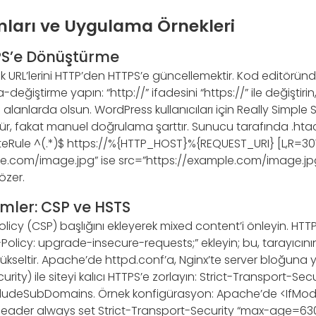
ları ve Uygulama Örnekleri
TPS’e Dönüştürme
k URL’lerini HTTP’den HTTPS’e güncellemektir. Kod editörün
ğiştirme yapın: “http://” ifadesini “https://” ile değiştirin
li alanlarda olsun. WordPress kullanıcıları için Really Simple S
r, fakat manuel doğrulama şarttır. Sunucu tarafında .htacc
riteRule ^(.*)$ https://%{HTTP_HOST}%{REQUEST_URI} [L,R=301]
e.com/image.jpg” ise src=”https://example.com/image.jpg
özer.
mler: CSP ve HSTS
licy (CSP) başlığını ekleyerek mixed content’i önleyin. HTTP
olicy: upgrade-insecure-requests;” ekleyin; bu, tarayıcının 
ükseltir. Apache’de httpd.conf’a, Nginx’te server bloğuna 
urity) ile siteyi kalıcı HTTPS’e zorlayın: Strict-Transport-Sec
ludeSubDomains. Örnek konfigürasyon: Apache’de <IfMod
ader always set Strict-Transport-Security “max-age=63