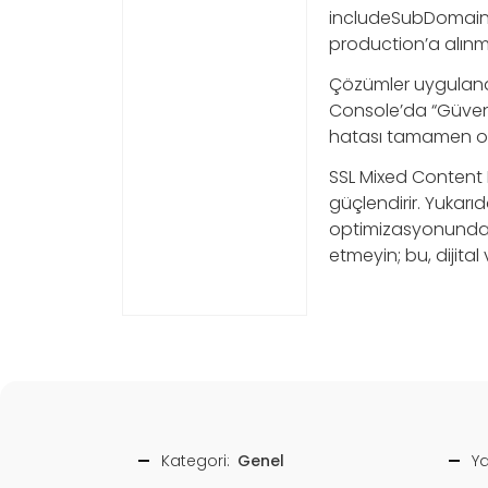
includeSubDomains; 
production’a alınma
Çözümler uygulandı
Console’da “Güvenl
hatası tamamen or
SSL Mixed Content H
güçlendirir. Yukarı
optimizasyonunda a
etmeyin; bu, dijital 
Kategori:
Genel
Ya