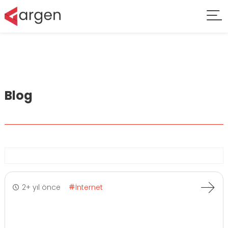
Blog
2+ yıl önce
İnternet