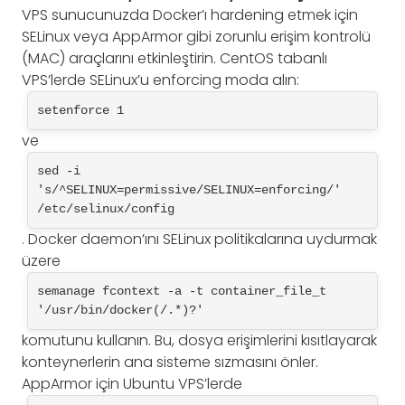
VPS sunucunuzda Docker’ı hardening etmek için
SELinux veya AppArmor gibi zorunlu erişim kontrolü
(MAC) araçlarını etkinleştirin. CentOS tabanlı
VPS’lerde SELinux’u enforcing moda alın:
setenforce 1
ve
sed -i 
's/^SELINUX=permissive/SELINUX=enforcing/' 
/etc/selinux/config
. Docker daemon’ını SELinux politikalarına uydurmak
üzere
semanage fcontext -a -t container_file_t 
'/usr/bin/docker(/.*)?'
komutunu kullanın. Bu, dosya erişimlerini kısıtlayarak
konteynerlerin ana sisteme sızmasını önler.
AppArmor için Ubuntu VPS’lerde