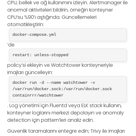
CPU, bellek ve ağ kullanımını izleyin. Alertmanager ile
anormal aktiviteleri bildirin, örneğin konteyner
CPU’su %90’ı aştığında. Güncellemeleri
otomatikleştirin:
docker-compose.yml
‘de
restart: unless-stopped
policy’si ekleyin ve Watchtower konteyneriyle
imajları güncelleyin:
docker run -d --name watchtower -v 
/var/run/docker.sock:/var/run/docker.sock 
containrrr/watchtower
. Log yönetimi için Fluentd veya ELK stack kullanın,
konteyner loglarını merkezi depolayın ve anomaly
detection için pattern’leri analiz edin.
Güvenlik taramalarını entegre edin; Trivy ile imajları