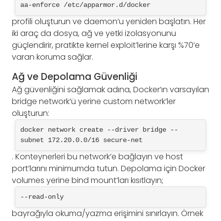
aa-enforce /etc/apparmor.d/docker
profili oluşturun ve daemon’u yeniden başlatın. Her
iki araç da dosya, ağ ve yetki izolasyonunu
güçlendirir, pratikte kernel exploit’lerine karşı %70’e
varan koruma sağlar.
Ağ ve Depolama Güvenliği
Ağ güvenliğini sağlamak adına, Docker’ın varsayılan
bridge network’ü yerine custom network’ler
oluşturun:
docker network create --driver bridge --
subnet 172.20.0.0/16 secure-net
. Konteynerleri bu network’e bağlayın ve host
port’larını minimumda tutun. Depolama için Docker
volumes yerine bind mount’ları kısıtlayın;
--read-only
bayrağıyla okuma/yazma erişimini sınırlayın. Örnek