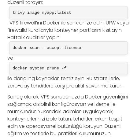
düzenli tarayın:
trivy image myapp:latest
. VPS firewall’ını Docker ile senkronize edin, UFW veya
firewalld kurallarıyla konteyner port’larını kısıtlayın.
Haftalık audit’ler yapın:
docker scan --accept-license
ve
docker system prune -f
ile dangling kaynakları temizleyin. Bu stratejilerle,
zero-day tehditlere karşı proaktif savunma kurun.
Sonuç olarak, VPS sunucunuzda Docker güvenliğini
sağlamak, disiplinli konfigürasyon ve izleme ile
mümkündür. Yukarıdaki adımları uygulayarak,
konteynerlerinizi izole tutun, tehditleri erken tespit
edin ve operasyonel bütünlüğü koruyun. Düzenli
eğitim ve testlerle bu pratikleri kurumunuzun