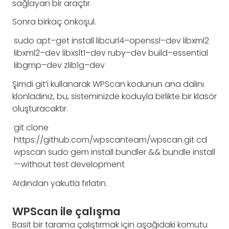
sağlayan bir araçtır.
Sonra birkaç önkoşul.
sudo
apt
–
get
install
libcurl4
–
openssl
–
dev
libxml2
libxml2
–
dev
libxslt1
–
dev
ruby
–
dev
build
–
essential
libgmp
–
dev
zlib1g
–
dev
Şimdi git’i kullanarak WPScan kodunun ana dalını
klonladınız, bu, sisteminizde koduyla birlikte bir klasör
oluşturacaktır.
git
clone
https
:
/
/
github
.
com
/
wpscanteam
/
wpscan
.
git
cd
wpscan
sudo
gem
install
bundler
&&
bundle
install
—
without
test
development
Ardından yakutla fırlatın.
WPScan ile çalışma
Basit bir tarama çalıştırmak için aşağıdaki komutu