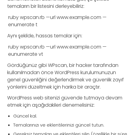
temaların bir listesini derleyebiliriz:
ruby
wpscan
.
rb
—
url
www
.
example
.
com
—
enumerate
t
Aynı şekilde, hassas temalar için:
ruby
wpscan
.
rb
—
url
www
.
example
.
com
—
eunumerate
vt
Gördüğünüz gibi WPscan, bir hacker tarafından
kullanılmadan önce WordPress kurulumunuzun
genel güvenliğini değerlendirmek ve güvenlik zayıf
yönlerini düzeltmek için harika bir araçtır.
WordPress web sitenizi güvende tutmaya devam
etmek için aşağıdakileri denemelisiniz:
Güncel kal.
Temalarınızı ve eklentilerinizi güncel tutun.
Gereksiz temaları ve eklentileri silin (özellikle bir süre