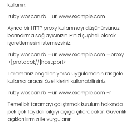
kullanın:
ruby
wpscan
.
rb
—
url
www
.
example
.
com
Ayrıca bir HTTP proxy kullanmayı düşünürsünüz,
barındırma sağlayıcınızın IP’nizi şüpheli olarak
işaretlemesini istemezsiniz.
ruby
wpscan
.
rb
—
url
www
.
example
.
com
—
proxy
<
[
protocol
:
/
/
]
host
:
port
>
Taramanız engelleniyorsa uygulamanın rasgele
kullanıcı aracısı özelliklerini kullanabilirsiniz:
ruby
wpscan
.
rb
—
url
www
.
example
.
com
–
r
Temel bir taramayı çalıştırmak kurulum hakkında
pek çok faydalı bilgiyi açığa çıkaracaktır. Güvenlik
açıkları kırmızı ile vurgulanır.