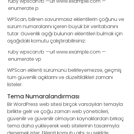
ruby
wpscan
.
rb
—
url
www
.
example
.
com
—
enumerate
p
WPScan, bilinen savunmasız eklentilerin çoğunu ve
sürüm numaralarını içeren büyük bir veritabanını
tutar. Güvenlik açığı bulunan eklentileri bulmak için
aşağıdaki komutu çalıştırabilirsiniz:
ruby
wpscan
.
rb
—
url
www
.
example
.
com
—
enumerate
vp
WPScan eklenti sürümünü belirleyemezse, geçmiş
tüm güvenlik açıklarını ve düzeltildikleri zamanı
listeler.
Tema Numaralandırması
Bir WordPress web sitesi birçok varsayılan temayla
birlikte gelir ve çoğu zaman web yöneticileri,
güvenilir ve güvenilir olmayan kaynaklardan birkaç
tema daha yükleyerek web sitelerinin tasarımıyla
denemek ister. Eklenti komutu gibi, şu şekilde