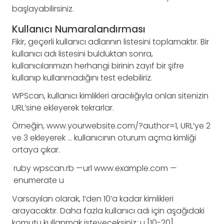
başlayabilirsiniz.
Kullanıcı Numaralandırması
Fikir, geçerli kullanıcı adlarının listesini toplamaktır. Bir
kullanıcı adı listesini bulduktan sonra,
kullanıcılarımızın herhangi birinin zayıf bir şifre
kullanıp kullanmadığını test edebiliriz.
WPScan, kullanıcı kimlikleri aracılığıyla onları sitenizin
URL’sine ekleyerek tekrarlar.
Örneğin, www.yourwebsite.com/?author=1, URL’ye 2
ve 3 ekleyerek … kullanıcının oturum açma kimliği
ortaya çıkar.
ruby
wpscan
.
rb
—
url
www
.
example
.
com
—
enumerate
u
Varsayılan olarak, 1’den 10’a kadar kimlikleri
arayacaktır. Daha fazla kullanıcı adı için aşağıdaki
komutu kullanmak isteyeceksiniz: u [10-20].