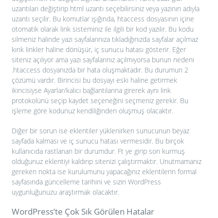
uzantıları değiştirip html uzantı seçebilirsiniz veya yazının adıyla
uzantı seçilir. Bu komutlar ışığında, htaccess dosyasının içine
otomatik olarak link sisteminiz ile ilgili bir kod yazılır. Bu kodu
silmeniz halinde yazı sayfalarınıza tıkladığınızda sayfalar açılmaz
kırık linkler haline dönüşür, iç sunucu hatası gösterir. Eğer
siteniz açılıyor ama yazı sayfalarınız açılmıyorsa bunun nedeni
.htaccess dosyanızda bir hata oluşmaktadır. Bu durumun 2
çözümü vardır. Birincisi bu dosyayı eski haline getirmek
ikincisiyse Ayarlar/kalıcı bağlantılarına girerek aynı link
protokolünü seçip kaydet seçeneğini seçmeniz gerekir. Bu
işleme göre kodunuz kendiliğinden oluşmuş olacaktır.
Diğer bir sorun ise eklentiler yüklenirken sunucunun beyaz
sayfada kalması ve iç sunucu hatası vermesidir. Bu birçok
kullanıcıda rastlanan bir durumdur. Ft ye girip son kurmuş
olduğunuz eklentiyi kaldırıp sitenizi çalıştırmaktır. Unutmamanız
gereken nokta ise kurulumunu yapacağınız eklentilerin formal
sayfasında güncelleme tarihini ve sizin WordPress
uygunluğunuzu araştırmak olacaktır.
WordPress’te Çok Sık Görülen Hatalar